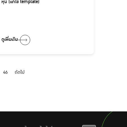
หุ้น (แก้ไข template)
ดูเพิ่มเติม
46
ถัดไป