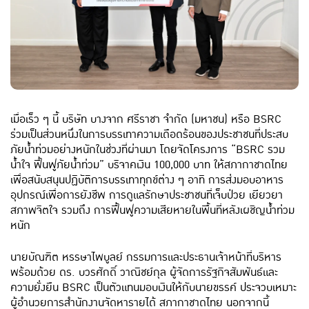
เมื่อเร็ว ๆ นี้ บริษัท บางจาก ศรีราชา จำกัด (มหาชน) หรือ BSRC
ร่วมเป็นส่วนหนึ่งในการบรรเทาความเดือดร้อนของประชาชนที่ประสบ
ภัยน้ำท่วมอย่างหนักในช่วงที่ผ่านมา โดยจัดโครงการ “BSRC รวม
น้ำใจ ฟื้นฟูภัยน้ำท่วม” บริจาคเงิน 100,000 บาท ให้สภากาชาดไทย
เพื่อสนับสนุนปฏิบัติการบรรเทาทุกข์ต่าง ๆ อาทิ การส่งมอบอาหาร
อุปกรณ์เพื่อการยังชีพ การดูแลรักษาประชาชนที่เจ็บป่วย เยียวยา
สภาพจิตใจ รวมถึง การฟื้นฟูความเสียหายในพื้นที่หลังเผชิญน้ำท่วม
หนัก
นายบัณฑิต หรรษาไพบูลย์ กรรมการและประธานเจ้าหน้าที่บริหาร
พร้อมด้วย ดร. บวรศักดิ์ วาณิชย์กุล ผู้จัดการรัฐกิจสัมพันธ์และ
ความยั่งยืน BSRC เป็นตัวแทนมอบเงินให้กับนายขรรค์ ประจวบเหมาะ
ผู้อำนวยการสำนักงานจัดหารายได้ สภากาชาดไทย นอกจากนี้