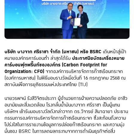
บริษัท บางจาก ศรีราชา จำกัด (มหาชน) หรือ BSRC
เดินหน้าสู่เป้า
หมายองค์กรคาร์บอนต่ำ ล่าสุดได้รับ
ประกาศนียบัตรเครื่องหมาย
คาร์บอนฟุตพริ้นท์ขององค์กร (Carbon Footprint for
Organization: CFO)
จากองค์การบริหารจัดการก๊าซเรือนกระจก
(องค์การมหาชน) ในพิธีมอบรางวัลเมื่อวันที่ 16 กรกฎาคม 2568 ณ
สถาบันเพื่อการยุติธรรมแห่งประเทศไทย (TIJ)
นายวรพจน์ รังสีวิจิตรประภา ผู้อำนวยการฝ่ายความปลอดภัย อาชีว
อนามัยและสิ่งแวดล้อม โรงกลั่นน้ำมันบางจาก ศรีราชา เป็นผู้แทน
บริษัทฯ เข้ารับมอบรางวัลดังกล่าวจาก ดร.วิจารย์ สิมาฉายา ประธาน
กรรมการองค์การบริหารจัดการก๊าซเรือนกระจก ซึ่งสะท้อนถึงความ
โปร่งใสในการรายงานข้อมูลการปล่อยก๊าซเรือนกระจก และความมุ่ง
มั่นของ BSRC ในการลดผลกระทบจากการดำเนินธุรกิจต่อสิ่ง